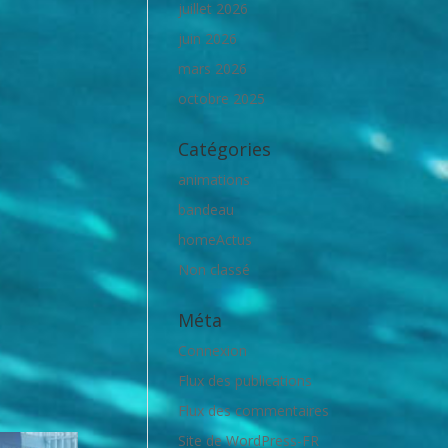
juillet 2026
juin 2026
mars 2026
octobre 2025
Catégories
animations
bandeau
homeActus
Non classé
Méta
Connexion
Flux des publications
Flux des commentaires
Site de WordPress-FR